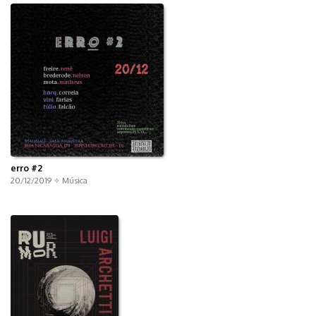
erro #2
20/12/2019 ✧
Música