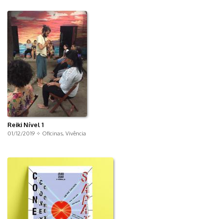
Reiki Nível 1
01/12/2019 ✧
Oficinas
,
Vivência