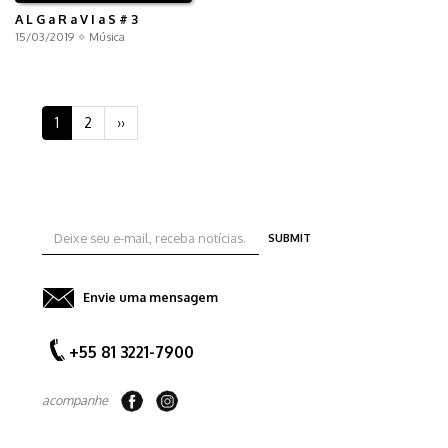
A L G a R a V I a S # 3
15/03/2019 ✧
Música
Pagination
Current
1
Page
2
Next
››
page
page
SUBMIT
Envie uma mensagem
+55 81 3221-7900
acompanhe