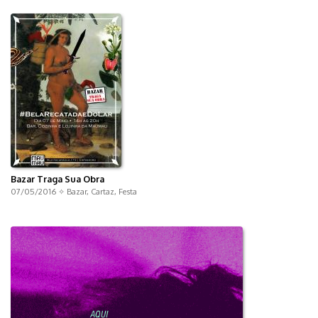
Bazar Traga Sua Obra
07/05/2016 ✧
Bazar
,
Cartaz
,
Festa