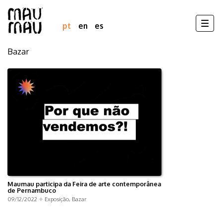
Togg
pt
en
es
navig
Bazar
Pular
para
o
conteúdo
principal
Maumau participa da Feira de arte contemporânea
de Pernambuco
09/12/2022 ✧
Exposição
,
Bazar