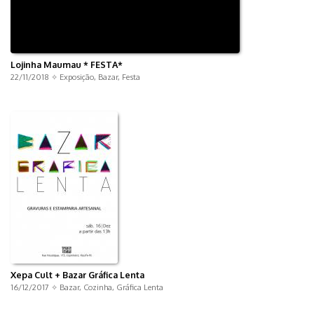
Lojinha Maumau * FESTA*
22/11/2018 ✧
Exposição
,
Bazar
,
Festa
Xepa Cult + Bazar Gráfica Lenta
16/12/2017 ✧
Bazar
,
Cozinha
,
Gráfica Lenta