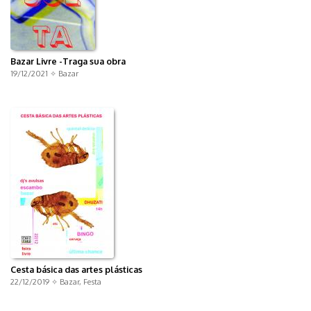
Bazar Livre -Traga sua obra
19/12/2021 ✧
Bazar
Cesta básica das artes plásticas
22/12/2019 ✧
Bazar
,
Festa