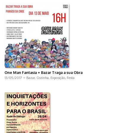
One Man Fantasia + Bazar Traga a sua Obra
13/05/2017 ✧
Bazar
,
Cozinha
,
Exposição
,
Festa