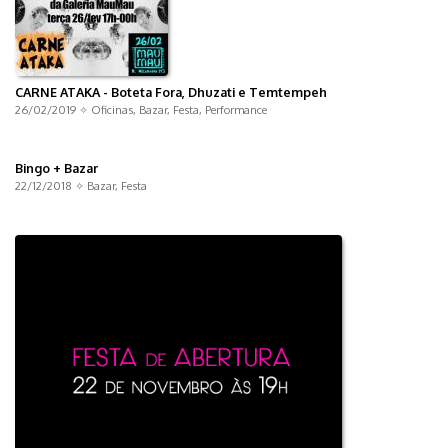
CARNE ATAKA - Boteta Fora, Dhuzati e Temtempeh
26/02/2019 ✧
Oficinas
,
Bazar
,
Festa
,
Performance
Bingo + Bazar
22/12/2018 ✧
Bazar
,
Festa