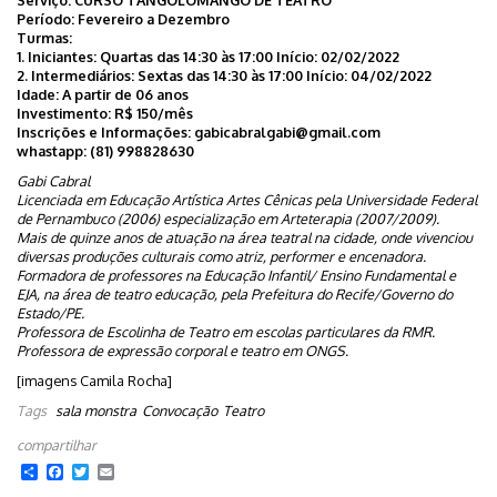
Período: Fevereiro a Dezembro
Turmas:
1. Iniciantes: Quartas das 14:30 às 17:00 Início: 02/02/2022
2. Intermediários: Sextas das 14:30 às 17:00 Início: 04/02/2022
Idade: A partir de 06 anos
Investimento: R$ 150/mês
Inscrições e Informações: gabicabralgabi@gmail.com
whastapp: (81) 998828630
Gabi Cabral
Licenciada em Educação Artística Artes Cênicas pela Universidade Federal
de Pernambuco (2006) especialização em Arteterapia (2007/2009).
Mais de quinze anos de atuação na área teatral na cidade, onde vivenciou
diversas produções culturais como atriz, performer e encenadora.
Formadora de professores na Educação Infantil/ Ensino Fundamental e
EJA, na área de teatro educação, pela Prefeitura do Recife/Governo do
Estado/PE.
Professora de Escolinha de Teatro em escolas particulares da RMR.
Professora de expressão corporal e teatro em ONGS.
[imagens Camila Rocha]
Tags
sala monstra
Convocação
Teatro
Share
Facebook
Twitter
Email