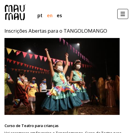
Togg
pt
en
es
navig
Inscrições Abertas para o TANGOLOMANGO
Skip
to
main
content
Curso de Teatro para crianças
Vai recomeçar em fevereiro o Tangolomango, Curso de Teatro para