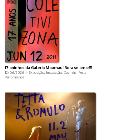
17 aninhos da Galeria Maumau! Bora se amar!!!
12/06/2026 ✧
Exposição
,
Instalação
,
Cozinha
,
Festa
,
Performance