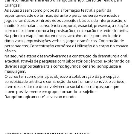
Crianças!
As aulas trazem como proposta a formação teatral a partir da
espontaneidade do brincar, durante o percurso serão vivenciados
jogos dramáticos e introduzidos conceitos básicos da interpretação, o
intuito é estimular a consciência corporal, espacial, presença, a relação
com o outro, bem como a improvisação e encenação de textos infantis.
Na primeira etapa abordaremos os caminhos da espontaneidade e
ritmo vocal; Improvisações verbais; Jogos dramáticos; Construção de
personagens; Concentração corpórea e Utilização do corpo no espaço
cênico.
Na segunda etapa desenvolveremos a construção da dramaturgia oral
e textual através de pesquisas com laboratórios cênicos, explorando os
diversos signos teatrais tais como; figurinos, cenário, sonoplastia e
maquiagem.
O curso tem como principal objetivo a colaboração da percepção,
sensibilidade artística e construção do ser humano sensível e curioso,
além de auxiliar no desenvolvimento social das crianças para que
atuem positivamente em grupo, tornando-se sujeitos
“tangolomogicamente” ativos no mundo.
Serviço: CURSO TANGOLOMANGO DE TEATRO