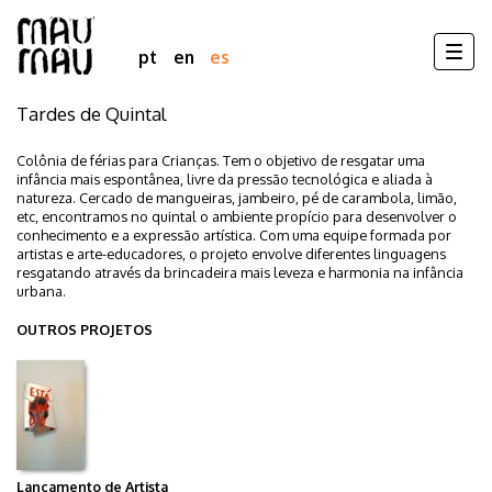
Togg
pt
en
es
navig
Tardes de Quintal
Pasar
al
contenido
Colônia de férias para Crianças. Tem o objetivo de resgatar uma
infância mais espontânea, livre da pressão tecnológica e aliada à
principal
natureza. Cercado de mangueiras, jambeiro, pé de carambola, limão,
etc, encontramos no quintal o ambiente propício para desenvolver o
conhecimento e a expressão artística. Com uma equipe formada por
artistas e arte-educadores, o projeto envolve diferentes linguagens
resgatando através da brincadeira mais leveza e harmonia na infância
urbana.
OUTROS PROJETOS
Lançamento de Artista