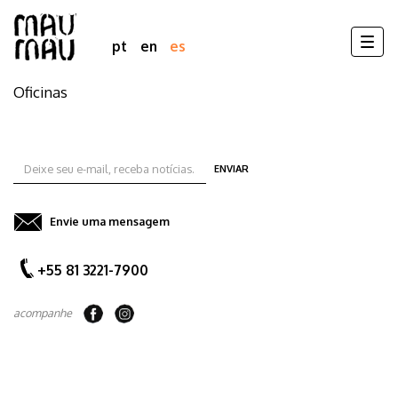
Togg
pt
en
es
navig
Oficinas
Pasar
al
contenido
principal
ENVIAR
Envie uma mensagem
+55 81 3221-7900
acompanhe