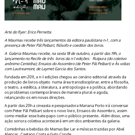
Arte do flyer: Erico Pernetta
A Maumau recebe três lançamentos da editora paulistana n-1 , com a
presença de Peter Pál Pelbart, filósofo e coeditor dos livros.
A Galeria Maumau recebe, na sexta 18 de outubro, a partir das 19h, o
lançamento no Recife de três livros da n-1 edições: Rutpura (do coletivo
anônimo Centelha); Ensaios do Assombro (de Peter Pál Pelbart) e Às voltas
com Lautreamont, de Laymet Garcia dos Santos.
Fundada em 2011, a n-1 edições chegou ao cenário editorial através da
produção de livros-objeto numa área transdisciplinar, entre a filosofia,
o teatro, a estética, a literatura, a antropologia e a política, abordando
os problemas contemporâneos de maneira plural e aguda,
relançando-os em novas direções.
A partir das 20h a cineasta e pesquisadora Mariana Porto irá conversar
com Peter Pál Pelbart sobre o novo livro, Ensaios do Assombro, assim
como mediar esse bate-papo com o público presente.. Além disso, uma
ação sonora coletiva acontecerá em um dos ambientes da galeria.
Comidinhas e bebidas do Mamas Bar Lar e músicas trazidas por Abel
Alencar, Caetano Costa e Guto Conde.