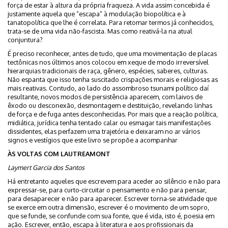
força de estar à altura da própria fraqueza. A vida assim concebida é
justamente aquela que “escapa” à modulação biopolítica e à
tanatopolítica que lhe é correlata. Para retomar termos já conhecidos,
trata-se de uma vida não-fascista. Mas como reativá-la na atual
conjuntura?
É preciso reconhecer, antes de tudo, que uma movimentação de placas
tectônicas nos últimos anos colocou em xeque de modo irreversível
hierarquias tradicionais de raça, gênero, espécies, saberes, culturas.
Não espanta que isso tenha suscitado crispações morais e religiosas as
mais reativas. Contudo, ao lado do assombroso tsunami político daí
resultante, novos modos de persistência aparecem, com laivos de
êxodo ou desconexão, desmontagem e destituição, revelando linhas
de força e de fuga antes desconhecidas. Por mais que a reação política,
midiática, jurídica tenha tentado calar ou esmagar tais manifestações
dissidentes, elas perfazem uma trajetória e deixaram no ar vários
signos e vestígios que este livro se propõe a acompanhar
ÀS VOLTAS COM LAUTREAMONT
Laymert Garcia dos Santos
Há entretanto aqueles que escrevem para aceder ao silêncio e não para
expressar-se, para curto-circuitar o pensamento e não para pensar,
para desaparecer e não para aparecer. Escrever torna-se atividade que
se exerce em outra dimensão, escrever é o movimento de um sopro,
que se funde, se confunde com sua fonte, que é vida, isto é, poesia em
ação. Escrever, então, escapa à literatura e aos profissionais da