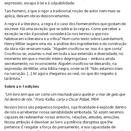
expressão, escapa à lei e à culpabilidade.
Tais homens, a que a rigor a tradicional noção de autor nem mais se
aplica, deixam obras desconcertantes.
A regra é a literatura, a regra é o caso dos homenzinhos que gostam de
escrever. Há uma exceção que se subtrai às regras. Como perceber a
exceção se não é possível considerá-la nos termos a que nos
habituaram a literatura e a crítica? Num curto texto sobre Lautréamont,
Henry Miller sugere uma via: a análise dos ingredientes e da construção
da obra não ensinam nada. “Alguém crucificou-se: isso é o que conta”.
Crucificou-se, assumiu o mal em toda a sua extensão e diversidade, no
momento em que o mundo inteiro degringolava – embora ainda
secretamente, no inconsciente. Alguém crucificou-se deixando, na
expressão de Miller, uma bíblia negra, onde se lê: “Não estamos mais
na narração. […] Ai! agora chegamos ao real, no que diz respeito à
tarântula.”
Sobre a n-1 edições
“Um livro tem que ser como um machado para quebrar o mar de gelo que
há dentro de nós.” Franz Kafka, carta a Oscar Pollak, 1904
Nossos livros são pequenos torpedos, cuja finalidade é explodir dentro
de nós e arrebentar nossa sensibilidade embotada. Só assim seremos
capazes de redesenhar nosso entorno, relações, atitudes, emoções.
Nossa ambição é devolver ao livro a potência disruptiva que lhe
pertence. É resgatar a força do pensamento, e sua capacidade de