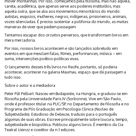
mover montanhas. Por isso, começamos pela filosofia, mas não aquela,
careta, acadêmica, que apenas serve aos poderes instituídos, mas
aquela outra, que se alia aos movimentos minoritários do mundo:
autistas, esquizos, mulheres, negros, indígenas, prisioneiros, animais,
vozes silenciadas. É preciso sustentar a polifonia do mundo, as muitas
maneiras de viver que pedem passagem.
Tentamos escapar dos circuitos perversos, que transformam livros em
mera mercadoria.
Por isso, nossos livros acontecem e são lançados sobretudo em
eventos em que mesclam falas, filmes, performances, música – em
suma, intervenções poético-políticas vivas.
O lançamento desses três livros no Recife, portanto, só poderia
acontecer, acontecer na galeria Maumau, espaço que dá passagem a
tudo isso.
Sobre o autor e a mediadora
Peter Pál Pelbart: Nasceu em Budapeste, na Hungria, e graduou-se em
filosofia pela Universidade Paris IV (Sorbonne). Vive em São Paulo,
onde é professor titular na PUC/SP, no Departamento de Filosofia e no
Programa de Pós Graduação em Psicologia Clinica (Nucleo de
Subjetividade). Estudioso de Deleuze, traduziu para o português
algumas de suas obras. Escreve principalmente sobre loucura, tempo,
subjetividade e biopolitica. Publicou alguns livros. É membro da Cia
Teatral Ueinzz e coeditor da n-1 ediçoes.