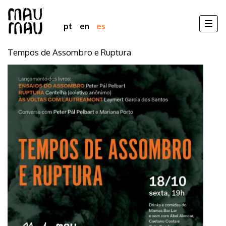
Togg
pt
en
es
navig
Tempos de Assombro e Ruptura
Pasar
al
contenido
principal