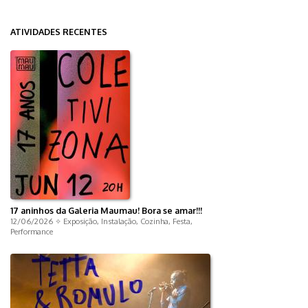
ATIVIDADES RECENTES
17 aninhos da Galeria Maumau! Bora se amar!!!
12/06/2026 ✧
Exposição
,
Instalação
,
Cozinha
,
Festa
,
Performance