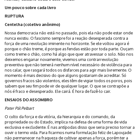
Um pouco sobre cada livro
RUPTURA
Centelha (coletivo anônimo)
Nossa democracia não está no passado, pois ela não pode estar onde
nunca existiu. O fascismo sempre foi a reação desesperada contra a
força de uma revolução iminente no horizonte. Se ele voltou agora é
porque o chão treme, é porque as fendas estão por toda parte. Ouçam
como treme o chão, como há algo que quer atravessar o solo. Não nos
deixemos enganar novamente, vivemos uma contrarrevolução
preventiva que não temerá nenhum nível necessário de violência para
nos calar, que rasgará todos os disfarces para agir mais livremente. O
momento é mais decisivo do que alguns gostariam de acreditar. Só
governos fracos são violentos, eles têm de vigiar todos os poros, pois
sabem que seu fim pode vir de qualquer lugar. O que se contrapõe a
nós é fraco e desesperado. Ele cairá. É hora de fazê-lo cair.
ENSAIOS DO ASSOMBRO
Pater Pál Pelbart
O culto da força e da vitória, da hierarquia e do comando, da
propriedade ou do Estado, implica na defesa de uma forma de vida
exclusiva e excludente. É nas antípodas disso que seria preciso tornar a
ouvir o termo vida. Para ficarmos numa formulação feliz de Lapoujade:
não permanecer na fraqueza de cultivar apenas a força, porém ter a