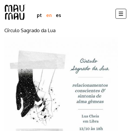
Togg
pt
en
es
navig
Círculo Sagrado da Lua
Skip
to
main
content