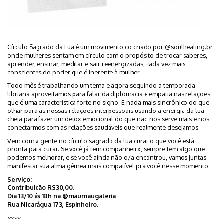
Círculo Sagrado da Lua é um movimento co criado por @soulhealing.br
onde mulheres sentam em círculo com o propósito de trocar saberes,
aprender, ensinar, meditar e sair reenergizadas, cada vez mais
conscientes do poder que é inerente à mulher.
Todo mês é trabalhando um tema e agora seguindo a temporada
libriana aproveitamos para falar da diplomacia e empatia nas relações
que é uma característica forte no signo. E nada mais sincrônico do que
olhar para as nossas relações interpessoais usando a energia da lua
cheia para fazer um detox emocional do que não nos serve mais e nos
conectarmos com as relações saudáveis que realmente desejamos.
Vem com a gente no círculo sagrado da lua curar o que você está
pronta para curar. Se você já tem companheirx, sempre tem algo que
podemos melhorar, e se você ainda não o/a encontrou, vamos juntas
manifestar sua alma gêmea mais compatível pra você nesse momento.
Serviço:
Contribuição R$30,00.
Dia 13/10 ás 18h na @maumaugaleria
Rua Nicarágua 173, Espinheiro.
〰〰