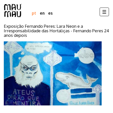
Togg
pt
en
es
navig
Exposição Fernando Peres: Lara Neon e a
Pular
Irresponsabilidade das Hortaliças - Fernando Peres 24
para
anos depois
o
conteúdo
principal