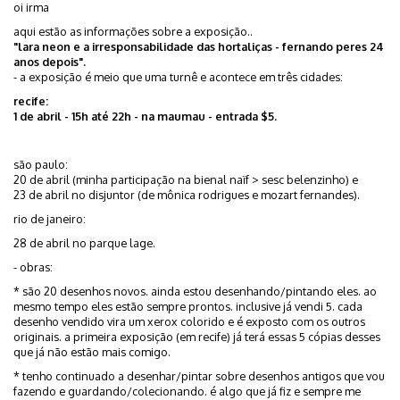
oi irma
aqui estão as informações sobre a exposição..
"lara neon e a irresponsabilidade das hortaliças - fernando peres 24
anos depois".
- a exposição é meio que uma turnê e acontece em três cidades:
recife:
1 de abril - 15h até 22h - na maumau - entrada $5.
são paulo:
20 de abril (minha participação na bienal naïf > sesc belenzinho) e
23 de abril no disjuntor (de mônica rodrigues e mozart fernandes).
rio de janeiro:
28 de abril no parque lage.
- obras:
* são 20 desenhos novos. ainda estou desenhando/pintando eles. ao
mesmo tempo eles estão sempre prontos. inclusive já vendi 5. cada
desenho vendido vira um xerox colorido e é exposto com os outros
originais. a primeira exposição (em recife) já terá essas 5 cópias desses
que já não estão mais comigo.
* tenho continuado a desenhar/pintar sobre desenhos antigos que vou
fazendo e guardando/colecionando. é algo que já fiz e sempre me