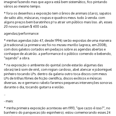
imaginei fazendo mas que agora está bem sistemático, fico pintando
vários ao mesmo tempo.
* fora os desenhos a exposição tem crânios de animais (claro), sapatos
de salto alto, máscaras, roupas e quadros meus. tudo à venda. com
alguns preços bem baratinhos p'ra atrair um público mais liso. ah, esses
20 novos custam $ 400 cada.
agendas/performance:
* minhas agendas (são 47, desde 1994) serão expostas de uma maneira
já tradicional (a primeira vez foi no museu murillo lagreca, em 2008),
com dois galetos cortados em pedaços sobre as agendas abertas e
conhaque de alcatrão. a performance é o público comendo e bebendo,
"sujando" a obra.
* na exposição o ambiente do quintal (onde estarão algumas das
obras) terá som de vinil, com nigian cardoso, abel alencar e joãomiguel
pinheiro tocando LPs. dentro da galeria outro toca-discos com meus
LPs de trilhas filmes de ficção científica, discos exóticos e músicas
diversas. eu e germano rabelo faremos pequenas intervenções sonoras
durante o dia, tocando guitarra e violão.
..
- mais:
* minha primeira exposição aconteceu em 1993, "que cazzo é isso?", no
banheiro do panquecas (do espinheiro). estou comemorando esses 24