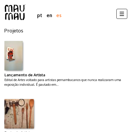
Togg
pt
en
es
navig
Projetos
Pasar
al
contenido
principal
Lançamento de Artista
Edital de Artes voltado para artistas pernambucanos que nunca realizaram uma
exposição individual. É pautado em...