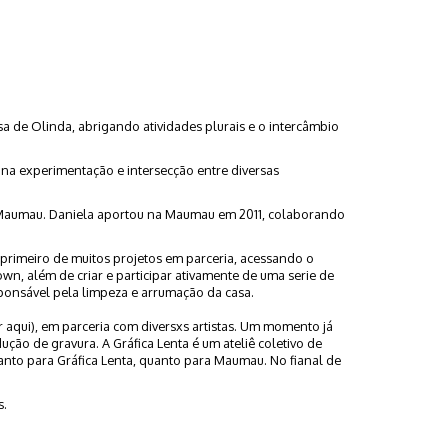
a de Olinda, abrigando atividades plurais e o intercâmbio
 na experimentação e intersecção entre diversas
da Maumau. Daniela aportou na Maumau em 2011, colaborando
 primeiro de muitos projetos em parceria, acessando o
wn, além de criar e participar ativamente de uma serie de
ponsável pela limpeza e arrumação da casa.
r aqui), em parceria com diversxs artistas. Um momento já
ção de gravura. A Gráfica Lenta é um ateliê coletivo de
anto para Gráfica Lenta, quanto para Maumau. No fianal de
s.