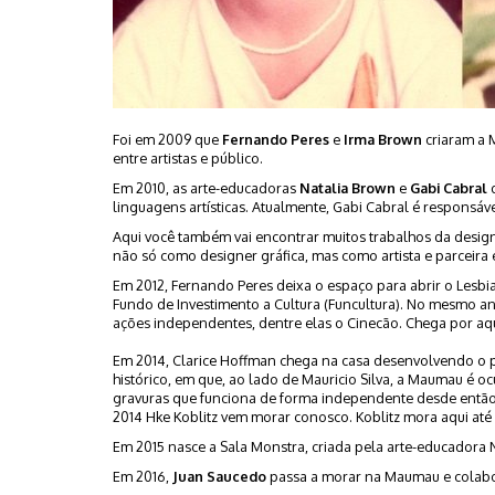
Foi em 2009 que
Fernando Peres
e
Irma Brown
criaram a 
entre artistas e público.
Em 2010, as arte-educadoras
Natalia Brown
e
Gabi Cabral
d
linguagens artísticas. Atualmente, Gabi Cabral é responsáv
Aqui você também vai encontrar muitos trabalhos da desig
não só como designer gráfica, mas como artista e parceira
Em 2012, Fernando Peres deixa o espaço para abrir o Lesbi
Fundo de Investimento a Cultura (Funcultura). No mesmo ano
ações independentes, dentre elas o Cinecão. Chega por a
Em 2014, Clarice Hoffman chega na casa desenvolvendo o pro
histórico, em que, ao lado de Mauricio Silva, a Maumau é o
gravuras que funciona de forma independente desde então. 
2014 Hke Koblitz vem morar conosco. Koblitz mora aqui até
Em 2015 nasce a Sala Monstra, criada pela arte-educadora N
Em 2016,
Juan Saucedo
passa a morar na Maumau e colabo