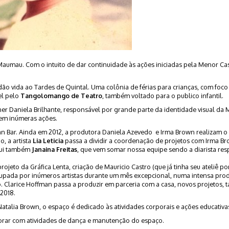
Maumau. Com o intuito de dar continuidade às ações iniciadas pela Menor Cas
ão vida ao Tardes de Quintal. Uma colônia de férias para crianças, com foco
el pelo
Tangolomango de Teatro
, também voltado para o publico infantil.
ner Daniela Brilhante, responsável por grande parte da identidade visual 
 em inúmeras ações.
an Bar. Ainda em 2012, a produtora Daniela Azevedo e Irma Brown realizam o
, a artista
Lia Leticia
passa a dividir a coordenação de projetos com Irma Bro
qui também
Janaina Freitas
, que vem somar nossa equipe sendo a diarista res
jeto da Gráfica Lenta, criação de Mauricio Castro (que já tinha seu ateliê po
cupada por inúmeros artistas durante um mês excepcional, numa intensa produ
Clarice Hoffman passa a produzir em parceria com a casa, novos projetos, t
 2018.
atalia Brown, o espaço é dedicado às atividades corporais e ações educativa
rar com atividades de dança e manutenção do espaço.