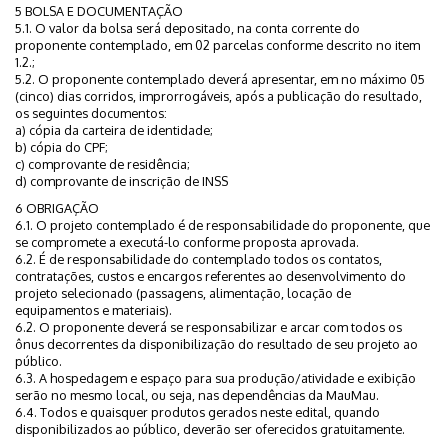
5 BOLSA E DOCUMENTAÇÃO
5.1. O valor da bolsa será depositado, na conta corrente do
proponente contemplado, em 02 parcelas conforme descrito no item
1.2.;
5.2. O proponente contemplado deverá apresentar, em no máximo 05
(cinco) dias corridos, improrrogáveis, após a publicação do resultado,
os seguintes documentos:
a) cópia da carteira de identidade;
b) cópia do CPF;
c) comprovante de residência;
d) comprovante de inscrição de INSS
6 OBRIGAÇÃO
6.1. O projeto contemplado é de responsabilidade do proponente, que
se compromete a executá-lo conforme proposta aprovada.
6.2. É de responsabilidade do contemplado todos os contatos,
contratações, custos e encargos referentes ao desenvolvimento do
projeto selecionado (passagens, alimentação, locação de
equipamentos e materiais).
6.2. O proponente deverá se responsabilizar e arcar com todos os
ônus decorrentes da disponibilização do resultado de seu projeto ao
público.
6.3. A hospedagem e espaço para sua produção/atividade e exibição
serão no mesmo local, ou seja, nas dependências da MauMau.
6.4. Todos e quaisquer produtos gerados neste edital, quando
disponibilizados ao público, deverão ser oferecidos gratuitamente.