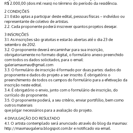
R$ 2.000,00 (dois mil reais) no término do período da residência.
2 CONDIÇÕES
2.1. Estão aptas a participar deste edital, pessoas físicas – indivíduo ou
representante de coletivo de artistas.
2.2. Cada proponente poderá inscrever quantos projetos desejar.
3 INSCRIÇÕES
3.1. As inscrições são gratuitas e estarão abertas até o dia 23 de
setembro de 2012.
3.2. O proponente deverá encaminhar para sua inscrição,
obrigatoriamente no formato digital, o formulário anexo preenchido
com todos os dados solicitados, para o email:
galeriamaumau@gmail.com
3.3. O formulário de inscrição é formado por duas partes: dados do
proponente e dados do projeto a ser inscrito. É obrigatório o
preenchimento de todos os campos do formulário para a efetivação da
inscrição neste edital.
3.4. É obrigatório o envio, junto com o formulário de inscrição, do
currículo do proponente.
3.5. O proponente poderá, a seu critério, enviar portifólio, bem como
outros materiais
que julgar necessários para a avaliação do projeto.
4 DIVULGAÇÃO DO RESULTADO
4.1. O artista contemplado será anunciado através do blog da maumau:
http://maumaugaleria.blogspot.com.br e notificado via email.