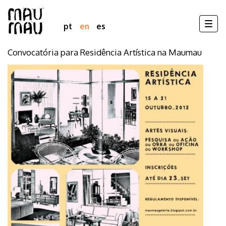
Togg
pt
en
es
navig
Convocatória para Residência Artística na Maumau
Skip
to
main
content